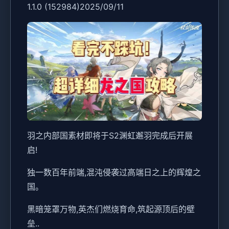
1.1.0 (152984)2025/09/11
羽之内部国素材即将于S2渊虹邂羽完成后开展
启!
独一数百年前端,混沌侵袭过高端日之上的辉煌之
国。
黑暗笼罩万物,英杰们燃烧育命,筑起源顶后的壁
垒..