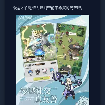
命运之子啊,请为世间带前来希冀的光芒吧。