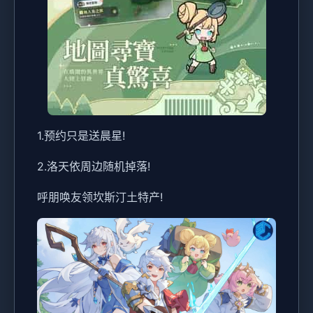
1.预约只是送晨星!
2.洛天依周边随机掉落!
呼朋唤友领坎斯汀土特产!