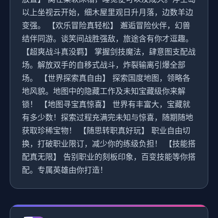
以上坐视云开始，细木屋里观日升月落，边数羊边
变强。 【欢乐冒险真轻松】 邂逅冒险伙伴，幻兽
结伴同游。谈笑间战胜强敌，旅途含有你才逗趣。
【超爽战斗真没羁】 掌握剑技魔法，肆意图支配战
场。解放双手的自移式战斗，炸裂输离引爆全部
场。 【世界探索真自由】 探索国度地图，领略各
地风貌。地图中的隐藏工作及未知宝藏级你来解
锁！ 【地图寻宝真惊喜】 世界有丰富大，宝藏就
有多少数！探索过程充满完未知与惊喜，随期随地
获取珍稀宝物！ 【随思转职真好玩】 职业自由切
换，打破职业限订，减少你的练级负担！ 【技能搭
配真无限】 告别职业的刻板印象，百变技能等你搭
配。专属英雄由你打造！