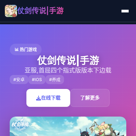
仗剑传说|手游
📊 热门游戏
仗剑传说|手游
亚服,首屈四个指式版版本下边载
#安卓
#IOS
#养成
在线下载
了解更多