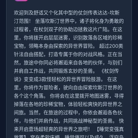
欢迎到及舒适又个化其中型的仗剑传表达达-坎斯
汀范围！ 坐落坎斯汀世界中，诸子将化身为勇敢的
过程者，在杖剑双子的协助边拯救这片广陆。在这
里，你将拨开启层层迷雾，识别散落各区域的珍稀
宝物，领略本身由探索的异世界冒险。 超过200类
针法自由搭配，打造专属于你的对战风格。正在当
然，旅途中你同必将邂逅来自各地的伙伴，与别们
并肩自工作战，共同锻炼玄妙的圣兽。 《杖剑传
说》变变成3款怪轻松的异世界冒险肢游。 在这
里，你将作为冒险者，驶向自由探索坎斯汀世界的
各个这个角落。 你将会在这里拨开地图迷雾，寻得
掉落在各地的珍稀宝物，体验轻松爽快的异世界之
间旅。当然，在旅途的过程中，你依会邂逅各色伙
伴，与他们并肩作战，共同挑战神秘型的圣兽。 快
来开启壹场超轻爽的异世界之旅吧！ 【睡觉变强真
放置】 窝在柔软床榻，睡觉便可以及成久。浮空岛