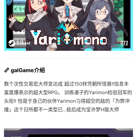
📏 galGame介绍
数个次性交易宏大师变达成 超过150样凭朝所怪兽!!信息丰
富度爆表示的超大型RPG。 训练诸子的Yarimon检验冠军的
头衔!! 恰是于身己的伙伴Yarimon习得超空的敌的「为弊冲
撞」这个日所都不一类型已...极后成为宝许梦H版大师