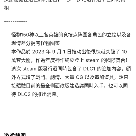
相！
-----------
怪物150种以上
各英雄的竞技点阵图
各角色的立绘以及各
现情差分
拥有怪物图鉴
本作品於 2023 年 9 月 1 日推动出後很快就突破了 10
萬套大關，作為年度神作終於登上 steam 的國際舞台！
這次 steam 版發行還同時包含了 DLC1 的追加內容，額
外界式增了戰鬥、劇情、大量 CG 以及追加道具，想直
接體驗目前的最全侧面改版建造議同時入手，也可以同
待 DLC2 的推出消息。
游戏截图