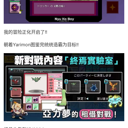
我的冒险正化开启了!!
朝着Yarimon图鉴完统统造霸为目标!!