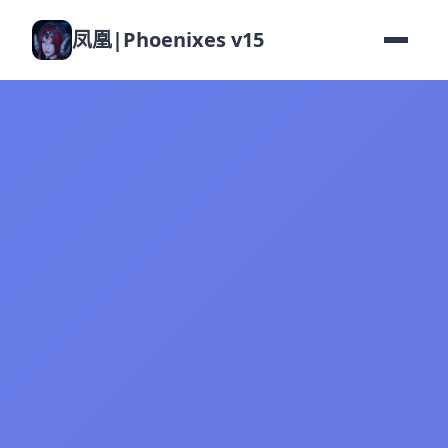
凤凰|Phoenixes v15