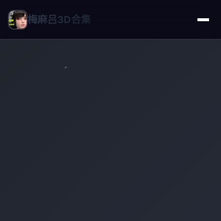
梅麻吕3D合集