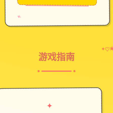
→
✧
♥
♡
✦
游戏指南
✦