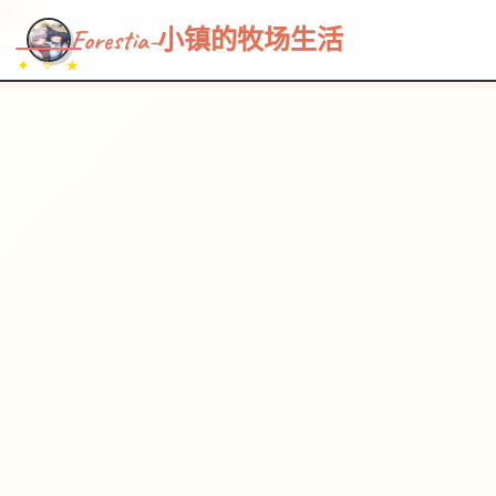
~~~
★
♡
✦
✧
♥
~
→
↗
Forestia-小镇的牧场生活
✦ ✧ ★