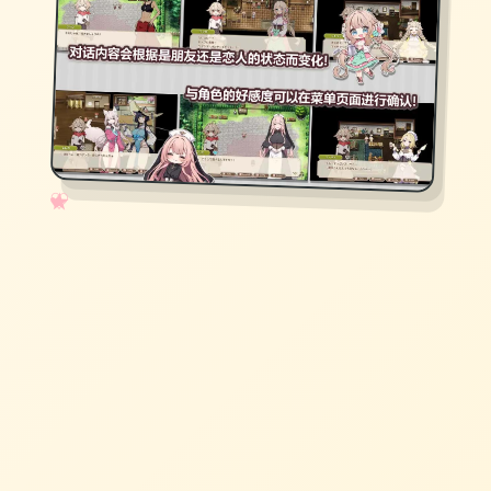
✧
♡
★
♥