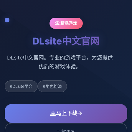
📀 精品游戏
DLsite中文官网
DLsite中文官网。专业的游戏平台，为您提供
优质的游戏体验。
#DLsite平台
#角色扮演
马上下载
了解更多